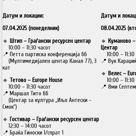
Датум и локации:
Датум и локац
07.04.2025 (понеделник)
08.04.2025 (вт
🔹
Штип – Граѓански ресурсен центар
🔹
Куманово –
10:00 – 11:30 часот
Центар
📍 Петта партиска конференција бб
10:00 – 11:30
(Мултимедијален центар Канал 77), 3
📍 Вук Караџиќ
кат
🔹
Велес – Eur
🔹
Тетово – Europe House
10:00 – 11:30
10:00 – 11:30 часот
📍 8ми Септем
📍 Маршал Тито бб
(Центар за култура „Иљо Антески -
Смок“)
🔹
Гостивар – Граѓански ресурсен центар
12:30 – 14:00 часот
📍 Браќа Гиноски 1/спрат 1