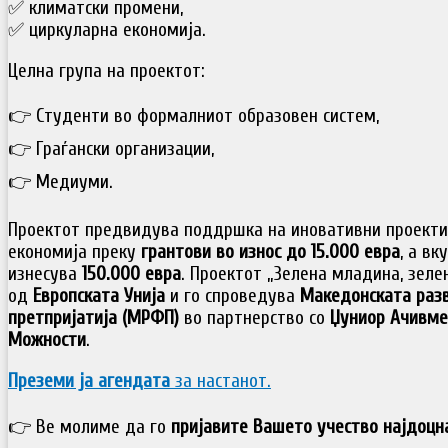
✅ климатски промени,
✅ циркуларна економија.
Целна група на проектот:
👉 Студенти во формалниот образовен систем,
👉 Граѓански организации,
👉 Медиуми.
Проектот предвидува поддршка на иновативни проекти 
економија преку
грантови во износ до 15.000 евра
, а в
изнесува
150.000 евра
. Проектот „Зелена младина, зеле
од
Европската Унија
и го спроведува
Македонската разв
претпријатија (МРФП)
во партнерство со
Џуниор Ачивме
Можности
.
Преземи ја агендата
за настанот.
👉 Ве молиме да го
пријавите Вашето учество најдоцна