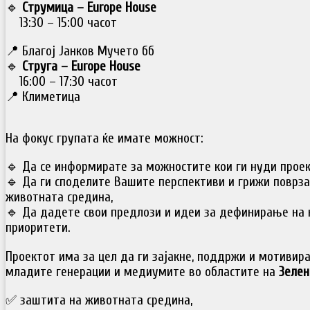
🔹
Струмица – Europe House
13:30 – 15:00 часот
📍 Благој Јанков Мучето бб
🔹
Струга – Europe House
16:00 – 17:30 часот
📍 Климетица
На фокус групата ќе имате можност:
🔹 Да се информирате за можностите кои ги нуди проек
🔹 Да ги споделите Вашите перспективи и грижи поврз
животната средина,
🔹 Да дадете свои предлози и идеи за дефинирање на 
приоритети.
Проектот има за цел да ги зајакне, поддржи и мотивира
младите генерации и медиумите во областите на
Зелен
✅ заштита на животната средина,