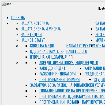
Преб
ПОЧЕТНА
НАШАТА ИСТОРИЈА
ЗА НА
НАШАТА ВИЗИЈА И МИСИЈА
ЗА НА
НАШИТЕ ЦЕЛИ
ВЕСТИ
НАШИОТ СТАТУТ
МУЛТ
СОВЕТ НА МРФП
НАШАТА СТРУКТУРА
КОНТА
ОДБОР НА СТАРАТЕЛИ
НАШЕТО ЛОГО
ИЗВРШНА КАНЦЕЛАРИЈА
ЧПП
АКРЕДИТИРАНИ ПОСРЕДНИЦИ
КРЕДИТИ
КАКО ДО КРЕДИТ
КАПИТАЛНИ 
РАЗВОЈНИ ИНДИКАТОРИ
ГРАДЕЊЕ КАП
ПРЕТПРИЕМАЧКИ ПРИМЕРИ
СТУДИС
ЗАСТАПУВАЊЕ ЗА РАЗВОЈ НА ФИНАНСИСКИ УСЛУГ
ГЛОБАЛЕН МОНИТОР НА ПРЕТПРИЕМНИШТВ
ПРЕТПРИЕМАЧ НА ГОДИНАТА
РАЗВОЈ НА ПР
ПРЕТПРИЕМАЧКИ НАСТАНИ
ПАРТНЕРСТВА 