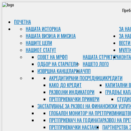
Преб
ПОЧЕТНА
НАШАТА ИСТОРИЈА
ЗА НА
НАШАТА ВИЗИЈА И МИСИЈА
ЗА НА
НАШИТЕ ЦЕЛИ
ВЕСТИ
НАШИОТ СТАТУТ
МУЛТ
СОВЕТ НА МРФП
НАШАТА СТРУКТУРА
КОНТА
ОДБОР НА СТАРАТЕЛИ
НАШЕТО ЛОГО
ИЗВРШНА КАНЦЕЛАРИЈА
ЧПП
АКРЕДИТИРАНИ ПОСРЕДНИЦИ
КРЕДИТИ
КАКО ДО КРЕДИТ
КАПИТАЛНИ 
РАЗВОЈНИ ИНДИКАТОРИ
ГРАДЕЊЕ КАП
ПРЕТПРИЕМАЧКИ ПРИМЕРИ
СТУДИС
ЗАСТАПУВАЊЕ ЗА РАЗВОЈ НА ФИНАНСИСКИ УСЛУГ
ГЛОБАЛЕН МОНИТОР НА ПРЕТПРИЕМНИШТВ
ПРЕТПРИЕМАЧ НА ГОДИНАТА
РАЗВОЈ НА ПР
ПРЕТПРИЕМАЧКИ НАСТАНИ
ПАРТНЕРСТВА 