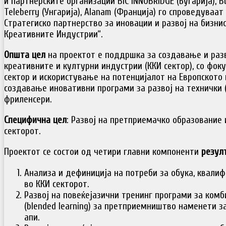
и партнерските организации BIC INNOBRIDGE (Бугарија), Bu
Teleberry (Унгарија), Alanam (Франција) го спроведуваат
Стратегиско партнерство за иновации и развој на бизни
Креативните Индустрии“.
Општа цел
на проектот е поддршка за создавање и разв
креативните и културни индустрии (ККИ сектор), со фок
сектор и искористување на потенцијалот на Европското
создавање иновативни програми за развој на технички (
фриленсери.
Специфична цел
: Развој на претприемачко образование
секторот.
Проектот се состои од четири главни компоненти
резул
Анализа и дефиниција на потреби за обука, квали
во ККИ секторот.
Развој на повеќејазични тренинг програми за ком
(blended learning) за претприемништво наменети з
апи.