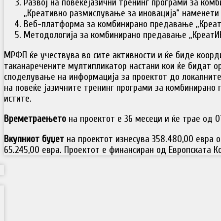
Развој на повеќејазични тренинг програми за ком
„Креативно размислување за иновација“ наменети 
Веб-платформа за комбинирано предавање „Креат
Методологија за комбинирано предавање „КреатИ
МРФП ќе учествува во сите активности и ќе биде коорд
таканаречените мултипликатор настани кои ќе бидат ор
споделување на информација за проектот до локалните
на повеќе јазичните тренинг програми за комбинирано
истите.
Времетраењето
на проектот е 36 месеци и ќе трае од 01.0
Вкупниот буџет
на проектот изнесува 358.480,00 евра 
65.245,00 евра. Проектот е финансиран од Европската К