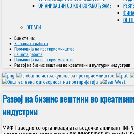
ОРГАНИЗАЦИИ СО КОИ СОРАБОТУВАМЕ
РЕВИ
ФИНА
ОЦЕН
ОГЛАСИ
Вие сте на:
За нашата работа
Промоција на претприемништво
нашата работа
Промоција на претприемништво
Развој на бизнис вештини во креативни и културни индустрии
Развој на бизнис вештини во креативни
индустрии
МРФП заедно со организацијата водечки апликант INI-N